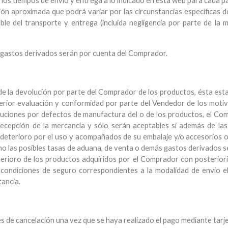
 los tiempos de envío y entrega a lo indicado en esta web para cada
ón aproximada que podrá variar por las circunstancias específicas del
le del transporte y entrega (incluida negligencia por parte de la 
 gastos derivados serán por cuenta del Comprador.
e la devolución por parte del Comprador de los productos, ésta estar
terior evaluación y conformidad por parte del Vendedor de los moti
oluciones por defectos de manufactura del o de los productos, el Co
recepción de la mercancía y sólo serán aceptables si además de las 
 deterioro por el uso y acompañados de su embalaje y/o accesorios o
o las posibles tasas de aduana, de venta o demás gastos derivados 
terioro de los productos adquiridos por el Comprador con posterior
s condiciones de seguro correspondientes a la modalidad de envío e
tancia.
es de cancelación una vez que se haya realizado el pago mediante tarje