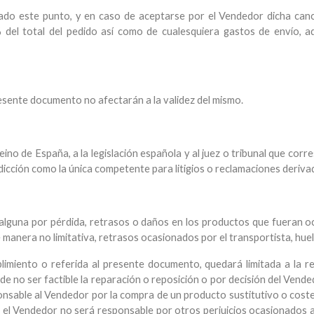
do este punto, y en caso de aceptarse por el Vendedor dicha cancel
el total del pedido así como de cualesquiera gastos de envío, ad
resente documento no afectarán a la validez del mismo.
eino de España, a la legislación española y al juez o tribunal que corr
dicción como la única competente para litigios o reclamaciones deriv
n alguna por pérdida, retrasos o daños en los productos que fueran 
 manera no limitativa, retrasos ocasionados por el transportista, huel
plimiento o referida al presente documento, quedará limitada a la r
no ser factible la reparación o reposición o por decisión del Vende
nsable al Vendedor por la compra de un producto sustitutivo o cost
 el Vendedor no será responsable por otros perjuicios ocasionados 