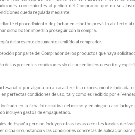
ndiciones concernientes al pedido del Comprador que no se ajuste
ondiciones queda regulada mediante:
diante el procedimiento de pinchar en el botón previsto al efecto al r
char dicho botón impedirá proseguir con la compra.
 copia del presente documento remitido al comprador.
recepción por parte del Comprador de los productos que haya solicitad
n de las presentes condiciones sin el consentimiento escrito y explíci
 artesanal o por alguna otra característica expresamente indicada e
 en perfectas condiciones de uso, tal y como es recibido por el Vende
s indicado en la ficha informativa del mismo y en ningún caso inclu
ido incluyen gastos de empaquetado.
cales de España pero no incluyen otras tasas o costes locales deriva
r dicha circunstancia y las condiciones concretas de aplicación para el