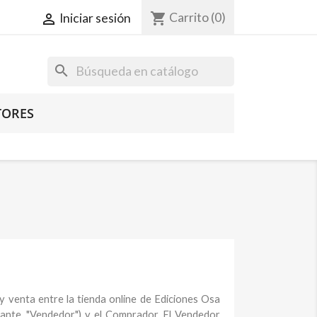
shopping_cart
Carrito
(0)

Iniciar sesión
search
TORES
y venta entre la tienda online de Ediciones Osa
ante, "Vendedor") y el Comprador. El Vendedor