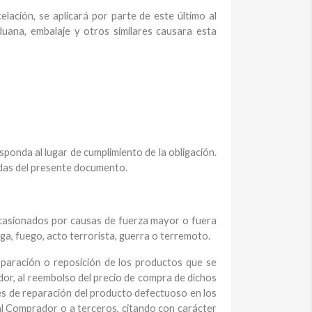
ación, se aplicará por parte de este último al
uana, embalaje y otros similares causara esta
esponda al lugar de cumplimiento de la obligación.
adas del presente documento.
ocasionados por causas de fuerza mayor o fuera
ga, fuego, acto terrorista, guerra o terremoto.
eparación o reposición de los productos que se
dor, al reembolso del precio de compra de dichos
es de reparación del producto defectuoso en los
al Comprador o a terceros, citando con carácter