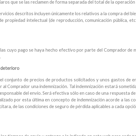
iaros que se las reclamen de forma separada del total de la operació
ervicios descritos incluyen únicamente los relativos a la compra del b
de propiedad intelectual (de reproducción, comunicación pública, et
ellas cuyo pago se haya hecho efectivo por parte del Comprador de m
.
 deterioro
el conjunto de precios de productos solicitados y unos gastos de 
 al Comprador una indemnización. Tal indemnización estará sometida
sponsable del envío. Será efectiva sólo en caso de una respuesta de 
lizado por esta última en concepto de indemnización acorde a las cond
citara, de las condiciones de seguro de pérdida aplicables a cada opci