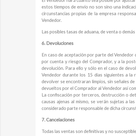
El Vendedor hará cuanto sea posible por ajustar
estos tiempos de envío no son sino una indicaci
circunstancias propias de la empresa responsab
Vendedor.
Las posibles tasas de aduana, de venta o demás
6. Devoluciones
En caso de aceptación por parte del Vendedor d
por cuenta y riesgo del Comprador, y a la pos
devolución. Para ello y sólo en el caso de dev
Vendedor durante los 15 días siguientes a la 
devolver se encontraran limpios, sin señales de
devueltos por el Comprador al Vendedor así com
La confiscación por terceros, destrucción o de
causas ajenas al mismo, se verán sujetas a la
considerado parte responsable de dicha circuns
7. Cancelaciones
Todas las ventas son definitivas y no susceptibl