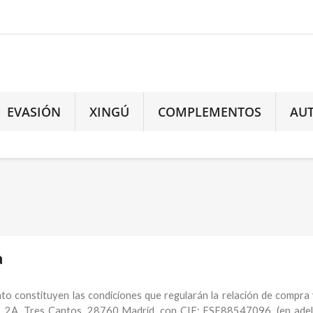
EVASIÓN
XINGÚ
COMPLEMENTOS
AU
a
o constituyen las condiciones que regularán la relación de compra 
P1, 2A. Tres Cantos, 28760 Madrid, con CIF: ESE88547096, (en adel